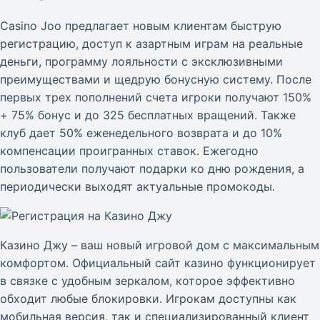
Casino Joo предлагает новым клиентам быструю
регистрацию, доступ к азартным играм на реальные
деньги, программу лояльности с эксклюзивными
преимуществами и щедрую бонусную систему. После
первых трех пополнений счета игроки получают 150%
+ 75% бонус и до 325 бесплатных вращений. Также
клуб дает 50% еженедельного возврата и до 10%
компенсации проигранных ставок. Ежегодно
пользователи получают подарки ко дню рождения, а
периодически выходят актуальные промокоды.
Казино Джу – ваш новый игровой дом с максимальным
комфортом. Официальный сайт казино функционирует
в связке с удобным зеркалом, которое эффективно
обходит любые блокировки. Игрокам доступны как
мобильная версия, так и специализированный клиент